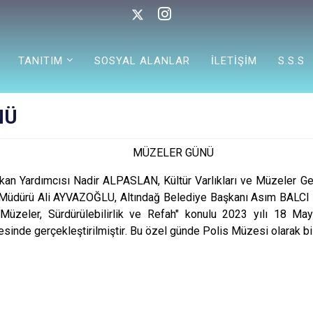
TANITIM
SOSYAL ALANLAR
İLETİŞİM
S.S.S
NÜ
MÜZELER GÜNÜ
akan Yardımcısı Nadir ALPASLAN, Kültür Varlıkları ve Müzeler 
m Müdürü Ali AYVAZOĞLU, Altındağ Belediye Başkanı Asım BALCI
la "Müzeler, Sürdürülebilirlik ve Refah" konulu 2023 yılı 18 Ma
esinde ger
çekleştirilmiştir
. Bu özel günde Polis Müzesi olarak bi