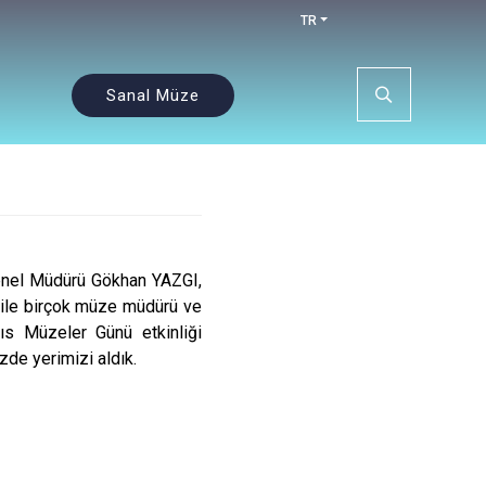
TR
Sanal Müze
Genel Müdürü Gökhan YAZGI,
 ile birçok müze müdürü ve
yıs Müzeler Günü etkinliği
zde yerimizi aldık.